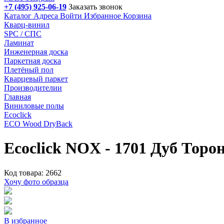
+7 (495) 925-06-19
Заказать звонок
Каталог
Адреса
Войти
Избранное
Корзина
Кварц-винил
SPC / СПС
Ламинат
Инженерная доска
Паркетная доска
Плетёный пол
Кварцевый паркет
Производителии
Главная
Виниловые полы
Ecoclick
ECO Wood DryBack
Ecoclick NOX - 1701 Дуб Торо
Код товара: 2662
Хочу фото образца
В избранное