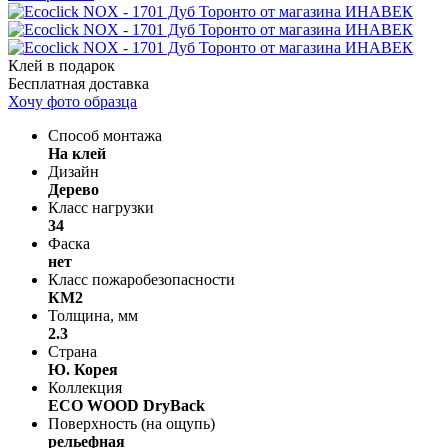
Клей в подарок
Бесплатная доставка
Хочу фото образца
Способ монтажа
На клей
Дизайн
Дерево
Класс нагрузки
34
Фаска
нет
Класс пожаробезопасности
КМ2
Толщина, мм
2.3
Страна
Ю. Корея
Коллекция
ECO WOOD DryBack
Поверхность (на ощупь)
рельефная