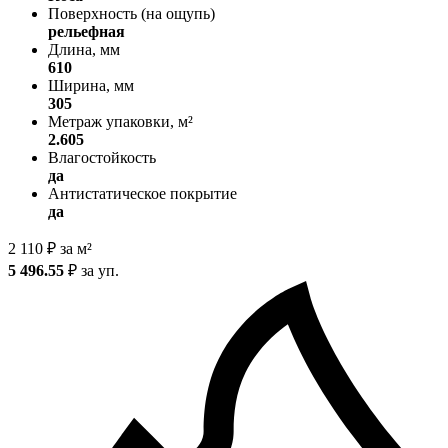
Поверхность (на ощупь)
рельефная
Длина, мм
610
Ширина, мм
305
Метраж упаковки, м²
2.605
Влагостойкость
да
Антистатическое покрытие
да
2 110
₽
за м²
5 496.55
₽
за уп.