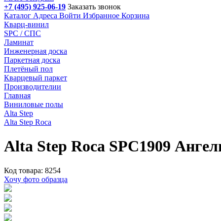
+7 (495) 925-06-19
Заказать звонок
Каталог
Адреса
Войти
Избранное
Корзина
Кварц-винил
SPC / СПС
Ламинат
Инженерная доска
Паркетная доска
Плетёный пол
Кварцевый паркет
Производителии
Главная
Виниловые полы
Alta Step
Alta Step Roca
Alta Step Roca SPC1909 Ангел
Код товара: 8254
Хочу фото образца