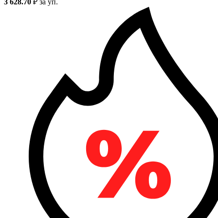
3 628.70
₽
за уп.