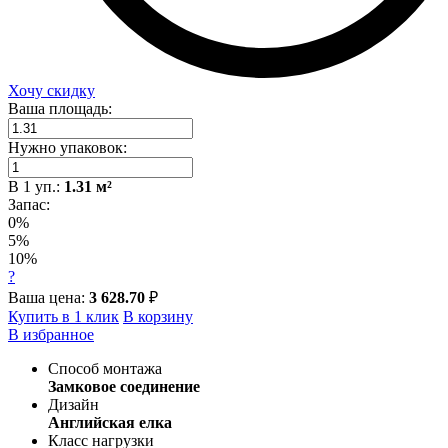
Хочу скидку
Ваша площадь:
Нужно упаковок:
В
1
уп.:
1.31
м²
Запас:
0%
5%
10%
?
Ваша цена:
3 628.70
₽
Купить в 1 клик
В корзину
В избранное
Способ монтажа
Замковое соединение
Дизайн
Английская елка
Класс нагрузки