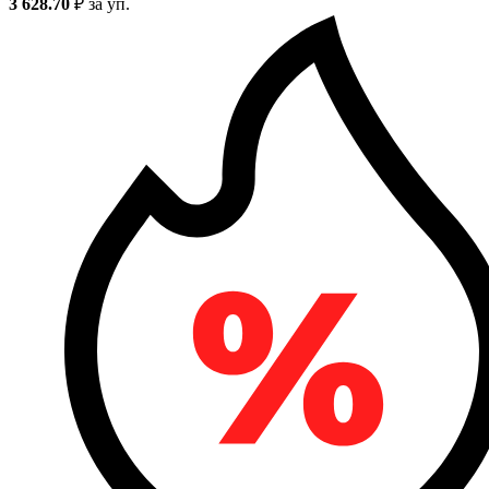
3 628.70
₽
за уп.