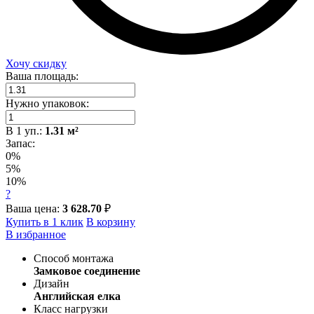
Хочу скидку
Ваша площадь:
Нужно упаковок:
В
1
уп.:
1.31
м²
Запас:
0%
5%
10%
?
Ваша цена:
3 628.70
₽
Купить в 1 клик
В корзину
В избранное
Способ монтажа
Замковое соединение
Дизайн
Английская елка
Класс нагрузки