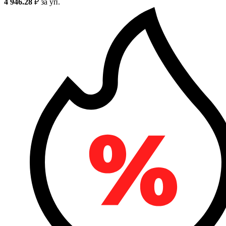
4 946.28
₽
за уп.