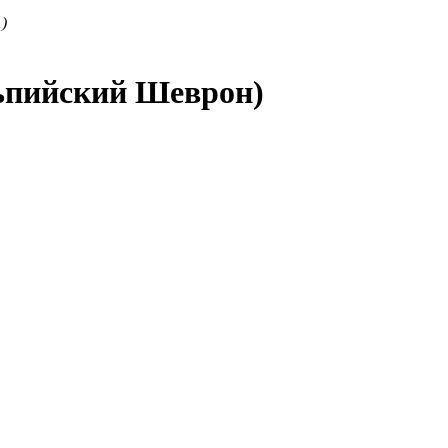
1
)
льпийский Шеврон)