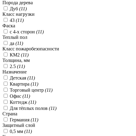
Порода дерева
Дуб
(
11
)
Класс нагрузки
43
(
11
)
Фаска
с 4-х сторон
(
11
)
Теплый пол
да
(
11
)
Класс пожаробезопасности
КМ2
(
11
)
Толщина, мм
2.5
(
11
)
Назначение
Детская
(
11
)
Квартира
(
11
)
Торговый центр
(
11
)
Офис
(
11
)
Коттедж
(
11
)
Для тёплых полов
(
11
)
Страна
Германия
(
11
)
Защитный слой
0,5 мм
(
11
)