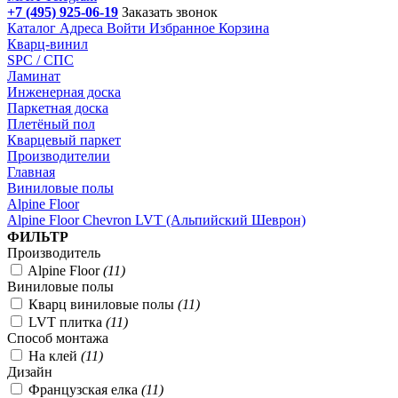
+7 (495) 925-06-19
Заказать звонок
Каталог
Адреса
Войти
Избранное
Корзина
Кварц-винил
SPC / СПС
Ламинат
Инженерная доска
Паркетная доска
Плетёный пол
Кварцевый паркет
Производителии
Главная
Виниловые полы
Alpine Floor
Alpine Floor Chevron LVT (Альпийский Шеврон)
Подбор параметров
ФИЛЬТР
Производитель
Alpine Floor
(
11
)
Виниловые полы
Кварц виниловые полы
(
11
)
LVT плитка
(
11
)
Способ монтажа
На клей
(
11
)
Дизайн
Французская елка
(
11
)