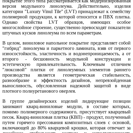
покрытие этого типа рассматривается как модернизированная
версия модульного линолеума. Действительно, изделия
категории "Luxury Vinul Tile" (LVT) принадлежат к семейству
полимерной продукции, к которой относится и ПВХ плитка.
Однако свойства LVT образцов, имеющих особое
многослойное строение, существенно превосходят показатели
штучных кусков линолеума по всем параметрам.
В целом, виниловое напольное покрытие представляет собой
"гибрид" линолеума и паркетного ламината, взяв от первого
износостойкость, эластичность и водонепроницаемость, а от
второго - бесшовность модульной конструкции и
эстетическую привлекательность. Ключевым отличием
"люксовой" плитки от линолеумных элементов раннего
производства является геометрическая стабильность,
разнообразие и эффектность дизайнов, непревзойденная
выносливость, обусловленная надежной защитой в виде
плотного полиуретанового оверлея.
В группе дизайнерских изделий лидирующие позиции
занимают кварц-виниловые модули, в составе которых,
помимо полимерного содержимого, присутствует кварцевый
песок. Кварц-виниловая плитка (КВП) - продукт, полученный
путем горячего прессования композитных слоев с основой,
включающей до 80% кварцевой крошки, которая отвечает за