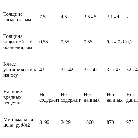
Толщина
7,5
4,5
2,5 - 5
2,1 - 4
2
элемента, мм
Толщина
защитной ПУ
0,55
0,55
0,55
0,3 – 0,8
0,2
оболочки, мм
Класс
устойчивости к
43
32 -42
32 - 42
32 - 43
32 - 
износу
Наличие
Не
Не
Нет
Нет
Нет
вредных
содержит
содержит
данных
данных
данн
веществ
Минимальная
3190
2429
1660
870
975
цена, руб/м2