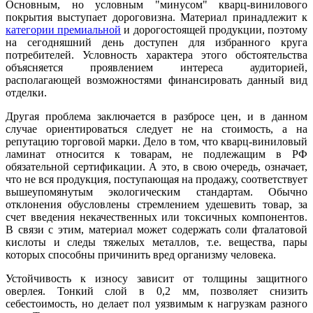
Основным, но условным "минусом" кварц-винилового
покрытия выступает дороговизна. Материал принадлежит к
категории премиальной
и дорогостоящей продукции, поэтому
на сегодняшний день доступен для избранного круга
потребителей. Условность характера этого обстоятельства
объясняется проявлением интереса аудиторией,
располагающей возможностями финансировать данный вид
отделки.
Другая проблема заключается в разбросе цен, и в данном
случае ориентироваться следует не на стоимость, а на
репутацию торговой марки. Дело в том, что кварц-виниловый
ламинат относится к товарам, не подлежащим в РФ
обязательной сертификации. А это, в свою очередь, означает,
что не вся продукция, поступающая на продажу, соответствует
вышеупомянутым экологическим стандартам. Обычно
отклонения обусловлены стремлением удешевить товар, за
счет введения некачественных или токсичных компонентов.
В связи с этим, материал может содержать соли фталатовой
кислоты и следы тяжелых металлов, т.е. вещества, пары
которых способны причинить вред организму человека.
Устойчивость к износу зависит от толщины защитного
оверлея. Тонкий слой в 0,2 мм, позволяет снизить
себестоимость, но делает пол уязвимым к нагрузкам разного