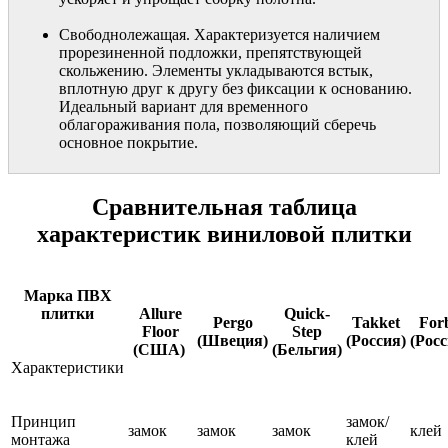
Свободнолежащая. Характеризуется наличием
прорезиненной подложки, препятствующей
скольжению. Элементы укладываются встык,
вплотную друг к другу без фиксации к основанию.
Идеальный вариант для временного
облагораживания пола, позволяющий сберечь
основное покрытие.
Сравнительная таблица
характеристик виниловой плитки
Марка ПВХ
плитки
Allure
Quick-
Pergo
Takket
For
Floor
Step
(Швеция)
(Россия)
(Росс
(США)
(Бельгия)
Характеристики
Принцип
замок/
замок
замок
замок
клей
монтажа
клей