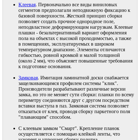
Клеевая
. Первоначально все виды виниловых
сегментов предполагали неподвижную фиксацию к
базовой поверхности. Жесткий принцип сборки
позволяет создать прочное однородное поле,
неподвластное деформирующим нагрузкам. Клеевые
плашки - безальтернативный вариант оформления
пола на объектах с высокой проходимостью, а также
в помещениях, эксплуатируемых в широком
температурном диапазоне. Элементы отличаются
гибкостью, ровной кромкой и малой толщиной
(около 2 мм), что объясняет повышенные требования
к подготовке основания.
Замковая
. Имитация ламинатной доски снабжается
защелкивающимся профилем системы "клик".
Производители разрабатывают различные версии
замка, но это не меняет сути сборки: планки по всему
периметру соединяются друг с другом посредством
вставки выступа в паз. Замковая система позволяет
отказаться от клея, проводя сборку паркетного поля
"плавающим" способом.
С клеевым замком "Смарт". Крепление планок
осуществляется с помощью клейкой ленты, что
ускоряет и упрощает сборку полотна.