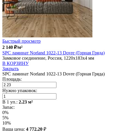
Быстрый просмотр
2 140
₽
/м²
SPC ламинат Norland 1022-13 Dovre (Горная Гряда)
Замковое соединение, Россия, 1220x183x4 мм
В КОРЗИНУ
Закрыть
SPC ламинат Norland 1022-13 Dovre (Горная Гряда)
Площадь:
Нужно упаковок:
В
1
уп.:
2.23
м²
Запас:
0%
5%
10%
Ваша цена:
4 772.20
₽