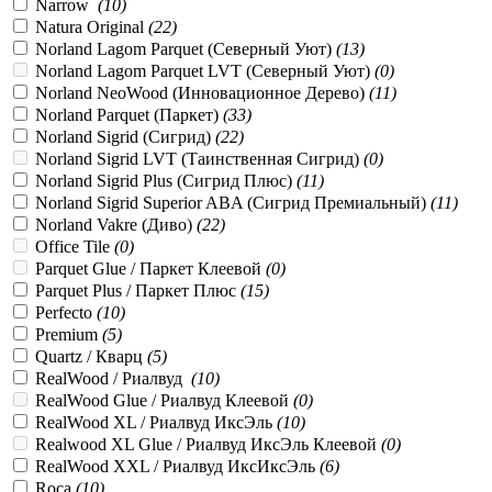
Narrow
(
10
)
Natura Original
(
22
)
Norland Lagom Parquet (Северный Уют)
(
13
)
Norland Lagom Parquet LVT (Северный Уют)
(
0
)
Norland NeoWood (Инновационное Дерево)
(
11
)
Norland Parquet (Паркет)
(
33
)
Norland Sigrid (Сигрид)
(
22
)
Norland Sigrid LVT (Таинственная Сигрид)
(
0
)
Norland Sigrid Plus (Сигрид Плюс)
(
11
)
Norland Sigrid Superior ABA (Сигрид Премиальный)
(
11
)
Norland Vakre (Диво)
(
22
)
Office Tile
(
0
)
Parquet Glue / Паркет Клеевой
(
0
)
Parquet Plus / Паркет Плюс
(
15
)
Perfecto
(
10
)
Premium
(
5
)
Quartz / Кварц
(
5
)
RealWood / Риалвуд
(
10
)
RealWood Glue / Риалвуд Клеевой
(
0
)
RealWood XL / Риалвуд ИксЭль
(
10
)
Realwood XL Glue / Риалвуд ИксЭль Клеевой
(
0
)
RealWood XXL / Риалвуд ИксИксЭль
(
6
)
Roca
(
10
)