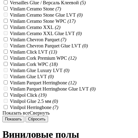
Versailles Glue / Версаль Клеевой
(
5
)
Vinilam Ceramo Stone
(
7
)
Vinilam Ceramo Stone Glue LVT
(
0
)
Vinilam Ceramo Stone WPC
(
17
)
Vinilam Ceramo XXL
(
2
)
Vinilam Ceramo XXL Glue LVT
(
0
)
Vinilam Chevron Parquet
(
7
)
Vinilam Chevron Parquet Glue LVT
(
0
)
Vinilam Click LVT
(
13
)
Vinilam Cork Premium WPC
(
12
)
Vinilam Cork WPC
(
18
)
Vinilam Glue Luxury LVT
(
0
)
Vinilam Glue LVT
(
0
)
Vinilam Parquet Herringbone
(
12
)
Vinilam Parquet Herringbone Glue LVT
(
0
)
Vinilpol Click
(
19
)
Vinilpol Glue 2.5 мм
(
0
)
Vinilpol Herringbone
(
7
)
Показать все
Свернуть
Виниловые полы