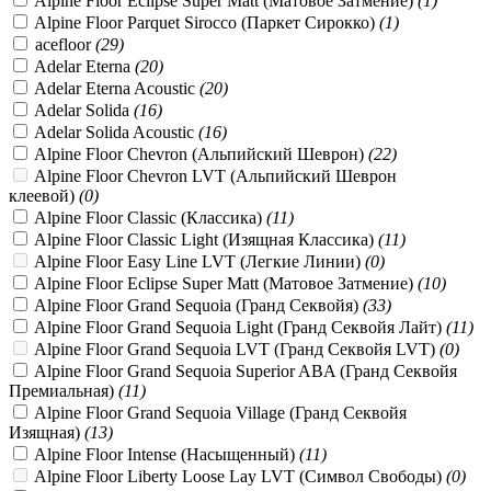
Alpine Floor Eclipse Super Matt (Матовое Затмение)
(
1
)
Alpine Floor Parquet Sirocco (Паркет Сирокко)
(
1
)
acefloor
(
29
)
Adelar Eterna
(
20
)
Adelar Eterna Acoustic
(
20
)
Adelar Solida
(
16
)
Adelar Solida Acoustic
(
16
)
Alpine Floor Chevron (Альпийский Шеврон)
(
22
)
Alpine Floor Chevron LVT (Альпийский Шеврон
клеевой)
(
0
)
Alpine Floor Classic (Классика)
(
11
)
Alpine Floor Classic Light (Изящная Классика)
(
11
)
Alpine Floor Easy Line LVT (Легкие Линии)
(
0
)
Alpine Floor Eclipse Super Matt (Матовое Затмение)
(
10
)
Alpine Floor Grand Sequoia (Гранд Секвойя)
(
33
)
Alpine Floor Grand Sequoia Light (Гранд Секвойя Лайт)
(
11
)
Alpine Floor Grand Sequoia LVT (Гранд Секвойя LVT)
(
0
)
Alpine Floor Grand Sequoia Superior ABA (Гранд Секвойя
Премиальная)
(
11
)
Alpine Floor Grand Sequoia Village (Гранд Секвойя
Изящная)
(
13
)
Alpine Floor Intense (Насыщенный)
(
11
)
Alpine Floor Liberty Loose Lay LVT (Символ Свободы)
(
0
)