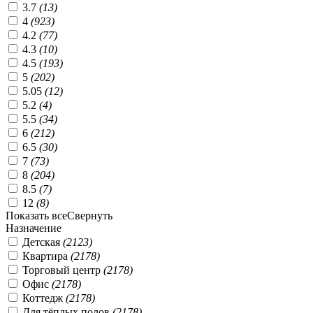
3.7
(
13
)
4
(
923
)
4.2
(
77
)
4.3
(
10
)
4.5
(
193
)
5
(
202
)
5.05
(
12
)
5.2
(
4
)
5.5
(
34
)
6
(
212
)
6.5
(
30
)
7
(
73
)
8
(
204
)
8.5
(
7
)
12
(
8
)
Показать все
Свернуть
Назначение
Детская
(
2123
)
Квартира
(
2178
)
Торговый центр
(
2178
)
Офис
(
2178
)
Коттедж
(
2178
)
Для тёплых полов
(
2178
)