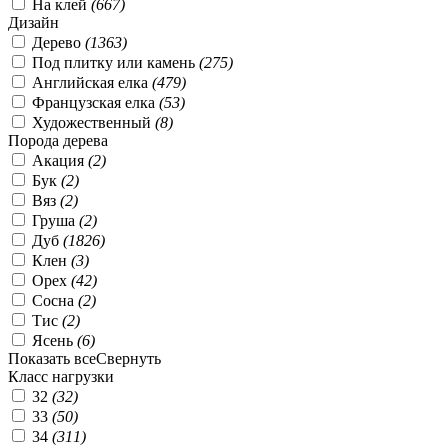
На клей
(
667
)
Дизайн
Дерево
(
1363
)
Под плитку или камень
(
275
)
Английская елка
(
479
)
Французская елка
(
53
)
Художественный
(
8
)
Порода дерева
Акация
(
2
)
Бук
(
2
)
Вяз
(
2
)
Груша
(
2
)
Дуб
(
1826
)
Клен
(
3
)
Орех
(
42
)
Сосна
(
2
)
Тис
(
2
)
Ясень
(
6
)
Показать все
Свернуть
Класс нагрузки
32
(
32
)
33
(
50
)
34
(
311
)