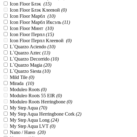
Icon Floor Блэк
(
15
)
Icon Floor Блэк Клеевой
(
0
)
Icon Floor Марбл
(
10
)
Icon Floor Марбл Иксэль
(
11
)
Icon Floor Минт
(
10
)
Icon Floor Перпл
(
15
)
Icon Floor Перпл Клеевой
(
0
)
L`Quarzo Aciendo
(
10
)
L`Quarzo Aztec
(
13
)
L`Quarzo Decorrido
(
10
)
L`Quarzo Magia
(
20
)
L`Quarzo Siesta
(
10
)
Mild Tile
(
0
)
Mirada
(
10
)
Moduleo Roots
(
0
)
Moduleo Roots 55 EIR
(
0
)
Moduleo Roots Herringbone
(
0
)
My Step Aqua
(
70
)
My Step Aqua Herringbone Cork
(
2
)
My Step Aqua Long
(
24
)
My Step Aqua LVT
(
0
)
Nano / Нано
(
20
)