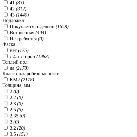
41
(
33
)
42
(
312
)
43
(
1440
)
Подложка
Покупается отдельно
(
1658
)
Встроенная
(
494
)
Не требуется
(
0
)
Фаска
нет
(
175
)
с 4-х сторон
(
1983
)
Теплый пол
да
(
2178
)
Класс пожаробезопасности
КМ2
(
2178
)
Толщина, мм
2
(
0
)
2.2
(
0
)
2.3
(
0
)
2.5
(
5
)
2.35
(
0
)
3
(
0
)
3.2
(
20
)
3.5
(
151
)