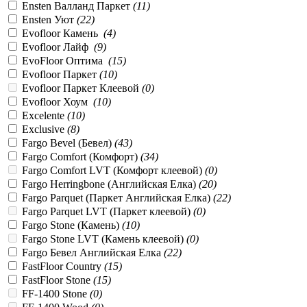
Ensten Валланд Паркет
(
11
)
Ensten Уют
(
22
)
Evofloor Камень
(
4
)
Evofloor Лайф
(
9
)
EvoFloor Оптима
(
15
)
Evofloor Паркет
(
10
)
Evofloor Паркет Клеевой
(
0
)
Evofloor Хоум
(
10
)
Excelente
(
10
)
Exclusive
(
8
)
Fargo Bevel (Бевел)
(
43
)
Fargo Comfort (Комфорт)
(
34
)
Fargo Comfort LVT (Комфорт клеевой)
(
0
)
Fargo Herringbone (Английская Елка)
(
20
)
Fargo Parquet (Паркет Английская Елка)
(
22
)
Fargo Parquet LVT (Паркет клеевой)
(
0
)
Fargo Stone (Камень)
(
10
)
Fargo Stone LVT (Камень клеевой)
(
0
)
Fargo Бевел Английская Елка
(
22
)
FastFloor Country
(
15
)
FastFloor Stone
(
15
)
FF-1400 Stone
(
0
)