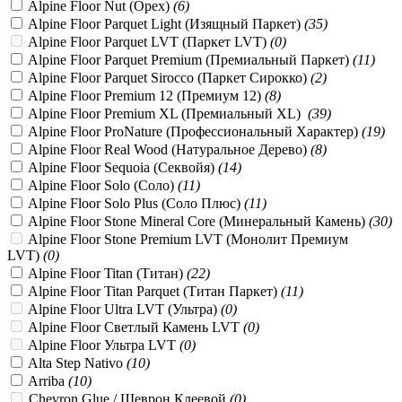
Alpine Floor Nut (Орех)
(
6
)
Alpine Floor Parquet Light (Изящный Паркет)
(
35
)
Alpine Floor Parquet LVT (Паркет LVT)
(
0
)
Alpine Floor Parquet Premium (Премиальный Паркет)
(
11
)
Alpine Floor Parquet Sirocco (Паркет Сирокко)
(
2
)
Alpine Floor Premium 12 (Премиум 12)
(
8
)
Alpine Floor Premium XL (Премиальный XL)
(
39
)
Alpine Floor ProNature (Профессиональный Характер)
(
19
)
Alpine Floor Real Wood (Натуральное Дерево)
(
8
)
Alpine Floor Sequoia (Секвойя)
(
14
)
Alpine Floor Solo (Соло)
(
11
)
Alpine Floor Solo Plus (Соло Плюс)
(
11
)
Alpine Floor Stone Mineral Core (Минеральный Камень)
(
30
)
Alpine Floor Stone Premium LVT (Монолит Премиум
LVT)
(
0
)
Alpine Floor Titan (Титан)
(
22
)
Alpine Floor Titan Parquet (Титан Паркет)
(
11
)
Alpine Floor Ultra LVT (Ультра)
(
0
)
Alpine Floor Светлый Камень LVT
(
0
)
Alpine Floor Ультра LVT
(
0
)
Alta Step Nativo
(
10
)
Arriba
(
10
)
Chevron Glue / Шеврон Клеевой
(
0
)