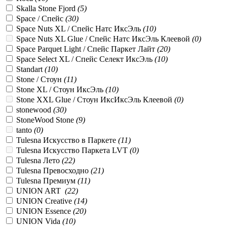
Skalla Stone Fjord
(
5
)
Space / Спейс
(
30
)
Space Nuts XL / Спейс Натс ИксЭль
(
10
)
Space Nuts XL Glue / Спейс Натс ИксЭль Клеевой
(
0
)
Space Parquet Light / Спейс Паркет Лайт
(
20
)
Space Select XL / Спейс Селект ИксЭль
(
10
)
Standart
(
10
)
Stone / Стоун
(
11
)
Stone XL / Стоун ИксЭль
(
10
)
Stone XXL Glue / Стоун ИксИксЭль Клеевой
(
0
)
stonewood
(
30
)
StoneWood Stone
(
9
)
tanto
(
0
)
Tulesna Искусство в Паркете
(
11
)
Tulesna Искусство Паркета LVT
(
0
)
Tulesna Лето
(
22
)
Tulesna Превосходно
(
21
)
Tulesna Премиум
(
11
)
UNION ART
(
22
)
UNION Creative
(
14
)
UNION Essence
(
20
)
UNION Vida
(
10
)