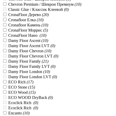
Chevron Premium / Шеврон Премиум
(
10
)
Classic Glue / Классик Клеевой
(
0
)
CronaFloor Дерево
(
20
)
Cronafloor Елка
(
10
)
Cronafloor Камень
(
10
)
CronaFloor Моррис
(
5
)
CronaFloor Нано
(
10
)
Damy Floor Ascent
(
10
)
Damy Floor Ascent LVT
(
0
)
Damy Floor Chevron
(
10
)
Damy Floor Chevron LVT
(
0
)
Damy Floor Family
(
21
)
Damy Floor Family LVT
(
0
)
Damy Floor London
(
10
)
Damy Floor London LVT
(
0
)
ECO Rich
(
17
)
ECO Stone
(
15
)
ECO Wood
(
15
)
ECO WOOD DryBack
(
0
)
Ecoclick Rich
(
0
)
Ecoclick Rich
(
0
)
Encanto
(
10
)