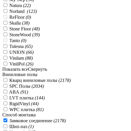
Natura
(
22
)
Norland
(
123
)
ReFloor
(
0
)
Skalla
(
38
)
Stone Floor
(
48
)
StoneWood
(
39
)
Tanto
(
0
)
Tulesna
(
65
)
UNION
(
66
)
Vinilam
(
88
)
VinilPol
(
26
)
Показать все
Свернуть
Виниловые полы
Кварц виниловые полы
(
2178
)
SPC Полы
(
2034
)
ABA
(
91
)
LVT плитка
(
144
)
RigidVinyl
(
44
)
WPC плитка
(
81
)
Способ монтажа
Замковое соединение
(
2178
)
Шип-паз
(
1
)