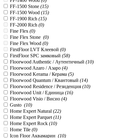
FF-1400 Wood
(
0
)
FF-1500 Stone
(
15
)
FF-1500 Wood
(
15
)
FF-1900 Rich
(
15
)
FF-2000 Rich
(
0
)
Fine Flex
(
0
)
Fine Flex Stone
(
0
)
Fine Flex Wood
(
0
)
FirstFloor LVT Клеевой
(
0
)
FirstFloor SPC замковый
(
58
)
Floorwood Authentic / Аутентичный
(
10
)
Floorwood Azaro / Азаро
(
4
)
Floorwood Kerama / Керама
(
5
)
Floorwood Quantum / Квантовый
(
14
)
Floorwood Residence / Резиденция
(
10
)
Floorwood Unit / Единица
(
16
)
Floorwood Visio / Висио
(
4
)
Gusto
(
10
)
Home Expert Natural
(
22
)
Home Expert Parquet
(
11
)
Home Expert Rock
(
10
)
Home Tile
(
0
)
Icon Floor Аквамарин
(
10
)