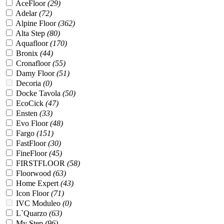
AceFloor
(
29
)
Adelar
(
72
)
Alpine Floor
(
362
)
Alta Step
(
80
)
Aquafloor
(
170
)
Bronix
(
44
)
Cronafloor
(
55
)
Damy Floor
(
51
)
Decoria
(
0
)
Docke Tavola
(
50
)
EcoCick
(
47
)
Ensten
(
33
)
Evo Floor
(
48
)
Fargo
(
151
)
FastFloor
(
30
)
FineFloor
(
45
)
FIRSTFLOOR
(
58
)
Floorwood
(
63
)
Home Expert
(
43
)
Icon Floor
(
71
)
IVC Moduleo
(
0
)
L`Quarzo
(
63
)
My Step
(
96
)