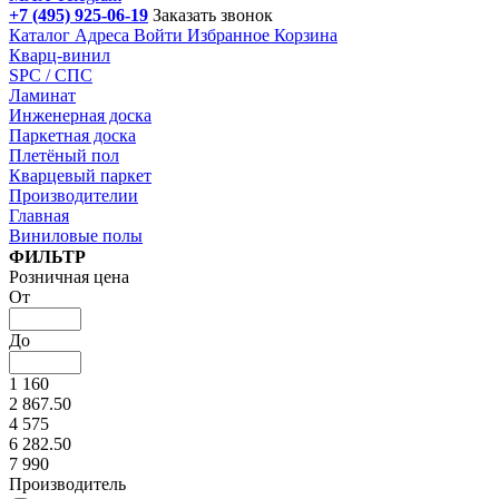
+7 (495) 925-06-19
Заказать звонок
Каталог
Адреса
Войти
Избранное
Корзина
Кварц-винил
SPC / СПС
Ламинат
Инженерная доска
Паркетная доска
Плетёный пол
Кварцевый паркет
Производителии
Главная
Виниловые полы
Подбор параметров
ФИЛЬТР
Розничная цена
От
До
1 160
2 867.50
4 575
6 282.50
7 990
Производитель