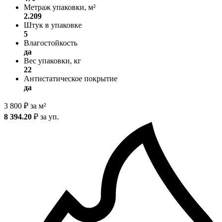
Метраж упаковки, м²
2.209
Штук в упаковке
5
Влагостойкость
да
Вес упаковки, кг
22
Антистатическое покрытие
да
3 800
₽
за м²
8 394.20
₽
за уп.