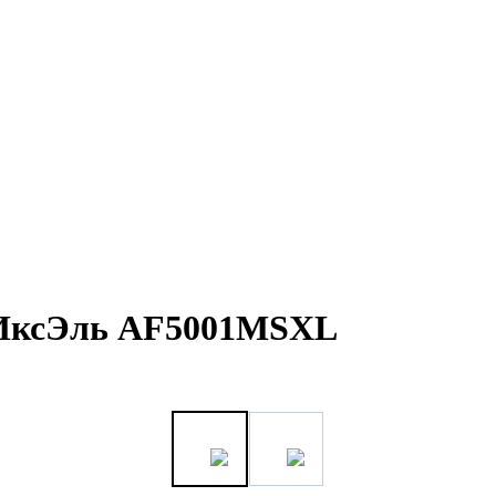
н ИксЭль AF5001MSXL