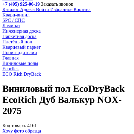
+7 (495) 925-06-19
Заказать звонок
Каталог
Адреса
Войти
Избранное
Корзина
Кварц-винил
SPC / СПС
Ламинат
Инженерная доска
Паркетная доска
Плетёный пол
Кварцевый паркет
Производителии
Главная
Виниловые полы
Ecoclick
ECO Rich DryBack
Виниловый пол EcoDryBack
EcoRich Дуб Валькур NOX-
2075
Код товара: 4161
Хочу фото образца