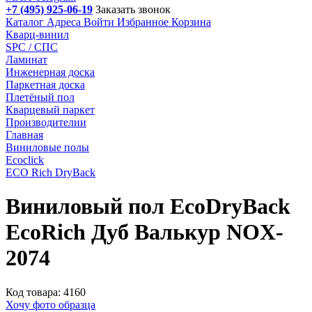
+7 (495) 925-06-19
Заказать звонок
Каталог
Адреса
Войти
Избранное
Корзина
Кварц-винил
SPC / СПС
Ламинат
Инженерная доска
Паркетная доска
Плетёный пол
Кварцевый паркет
Производителии
Главная
Виниловые полы
Ecoclick
ECO Rich DryBack
Виниловый пол EcoDryBack
EcoRich Дуб Валькур NOX-
2074
Код товара: 4160
Хочу фото образца