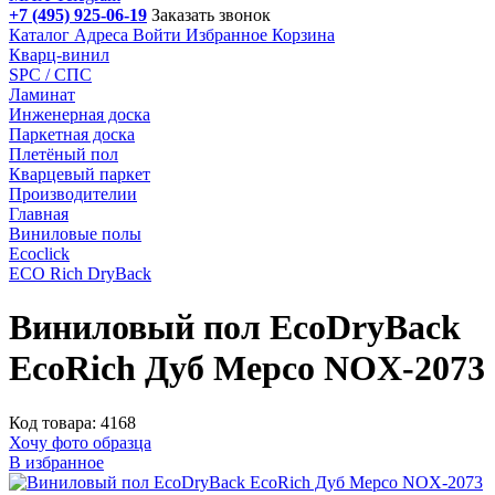
+7 (495) 925-06-19
Заказать звонок
Каталог
Адреса
Войти
Избранное
Корзина
Кварц-винил
SPC / СПС
Ламинат
Инженерная доска
Паркетная доска
Плетёный пол
Кварцевый паркет
Производителии
Главная
Виниловые полы
Ecoclick
ECO Rich DryBack
Виниловый пол EcoDryBack
EcoRich Дуб Мерсо NOX-2073
Код товара: 4168
Хочу фото образца
В избранное