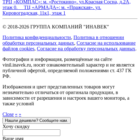
ТРЦ «КОМПАС»:
м. «Ростокино». ул.Красная Сосна, д.2А,
этаж 0.
ТЦ «АРМАДА»:
м. «Пражская». ул.
Кировоградская, 11к1, этаж 1
© 2018-2026 ГРУППА КОМПАНИЙ "ИНАВЕК"
Политика конфиденциальности
,
Политика в отношении
обработки персональных данных
,
Cогласие на использование
файлов cookies
,
Согласие на обработку персональных данных
.
Фотографии и информация, размещённые на сайте
vinil.inavek.ru, носят ознакомительный характер и не является
публичной офертой, определяемой положениями ст. 437 ГК
РФ.
Изображения и цвет представленных товаров могут
незначительно отличаться от оригинала продукции, в
зависимости от разрешения и настроек вашего монитора, а
также условий
Close
«
»
Нашли дешевле? Сообщите нам.
Хочу скидку
Ваше имя