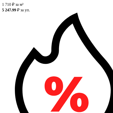
1 710
₽
за м²
5 247.99
₽
за уп.