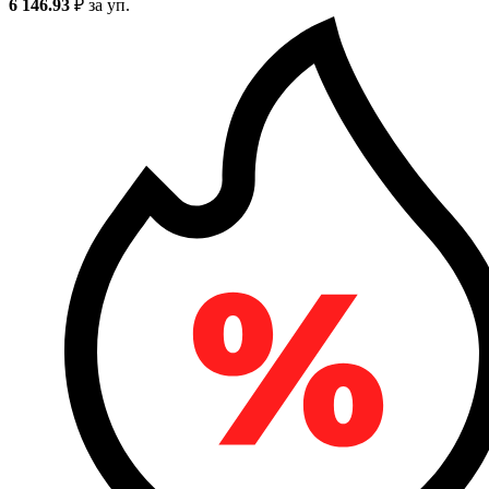
6 146.93
₽
за уп.