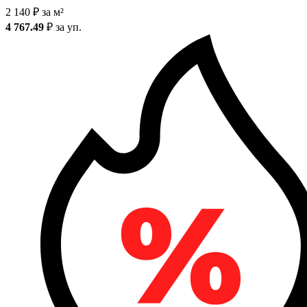
2 140
₽
за м²
4 767.49
₽
за уп.