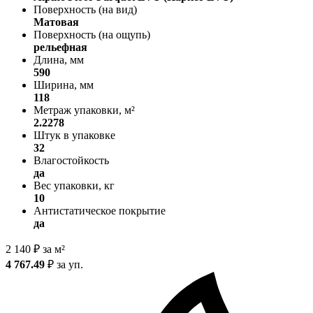
Поверхность (на вид)
Матовая
Поверхность (на ощупь)
рельефная
Длина, мм
590
Ширина, мм
118
Метраж упаковки, м²
2.2278
Штук в упаковке
32
Влагостойкость
да
Вес упаковки, кг
10
Антистатическое покрытие
да
2 140
₽
за м²
4 767.49
₽
за уп.