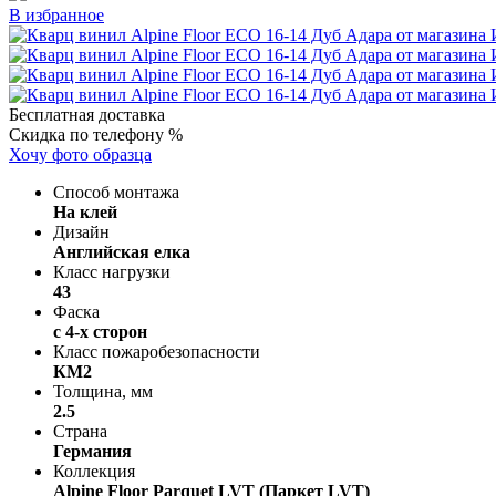
В избранное
Бесплатная доставка
Скидка по телефону %
Хочу фото образца
Способ монтажа
На клей
Дизайн
Английская елка
Класс нагрузки
43
Фаска
с 4-х сторон
Класс пожаробезопасности
КМ2
Толщина, мм
2.5
Страна
Германия
Коллекция
Alpine Floor Parquet LVT (Паркет LVT)