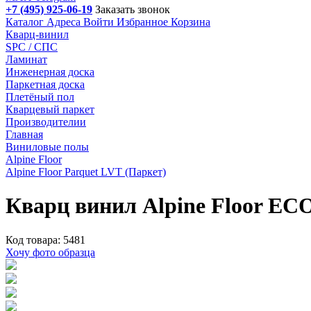
+7 (495) 925-06-19
Заказать звонок
Каталог
Адреса
Войти
Избранное
Корзина
Кварц-винил
SPC / СПС
Ламинат
Инженерная доска
Паркетная доска
Плетёный пол
Кварцевый паркет
Производителии
Главная
Виниловые полы
Alpine Floor
Alpine Floor Parquet LVT (Паркет)
Кварц винил Alpine Floor ECO
Код товара: 5481
Хочу фото образца