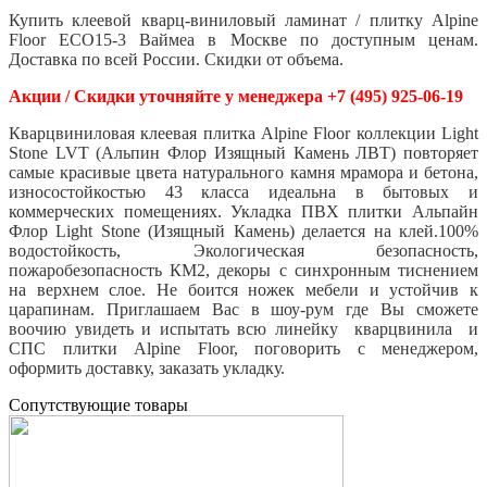
Купить клеевой кварц-виниловый ламинат / плитку Alpine
Floor ECO15-3 Ваймеа
в Москве по доступным ценам.
Доставка по всей России. Скидки от объема.
Акции / Скидки уточняйте у менеджера +7 (495) 925-06-19
Кварцвиниловая клеевая плитка Alpine Floor коллекции Light
Stone LVT (Альпин Флор Изящный Камень ЛВТ) повторяет
самые красивые цвета натурального камня мрамора и бетона,
износостойкостью 43 класса идеальна в бытовых и
коммерческих помещениях. Укладка ПВХ плитки Альпайн
Флор Light Stone (Изящный Камень) делается на клей.100%
водостойкость, Экологическая безопасность,
пожаробезопасность КМ2, декоры с синхронным тиснением
на верхнем слое. Не боится ножек мебели и устойчив к
царапинам. Приглашаем Вас в шоу-рум где Вы сможете
воочию увидеть и испытать всю линейку кварцвинила и
СПС плитки Alpine Floor, поговорить с менеджером,
оформить доставку, заказать укладку.
Cопутствующие товары