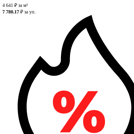
4 641
₽
за м²
7 780.17
₽
за уп.