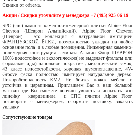
Скидки от объема.
Акции / Скидки уточняйте у менеджера +7 (495) 925-06-19
SPC (спс) ламинат каменно-инженерной плитки Alpine Floor
Chevron (Шеврон Альпийский). Alpine Floor Chevron
(Шеврон) - это коллекция с натуральной имитацией
ФРАНЦУЗСКОЙ ЁЛКИ, возможностью укладки на любое
основание пола и в любые помещения. Инженерная каменно-
полимерная конструкция ламината Альпин Флор ШЕВРОН
100% водостойкое и экологическое( не выделяет фталаты или
формальдегиды) напольное покрытие , механический замок,
43 класс износостойкости, хорошая шумопоглащение, 4V-
Groove фаска полностью имитирует натуральное дерево.
Пожаробезопасность КМ2. Не боится ножек мебели и
устойчив к царапинам. Приглашаем Вас в наш большой
магазин где Вы сможете воочию увидеть и испытать всю
линейку кварцвинила и СПС плитки Alpine Floor,
поговорить с менеджером, оформить доставку, заказать
укладку.
Cопутствующие товары