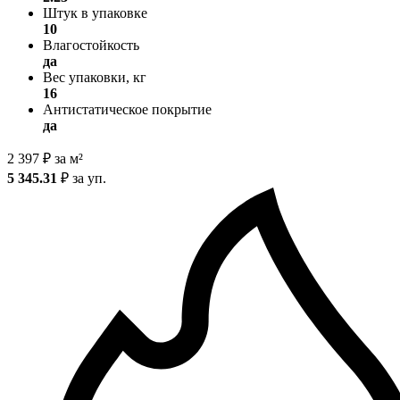
Штук в упаковке
10
Влагостойкость
да
Вес упаковки, кг
16
Антистатическое покрытие
да
2 397
₽
за м²
5 345.31
₽
за уп.