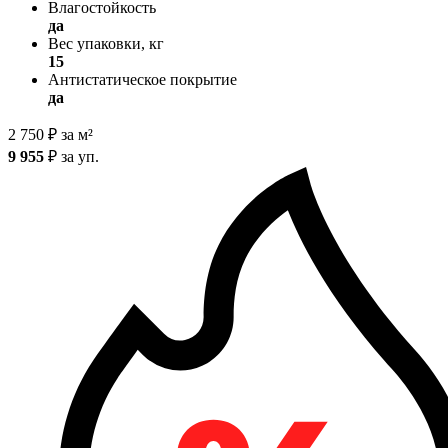
Влагостойкость
да
Вес упаковки, кг
15
Антистатическое покрытие
да
2 750
₽
за м²
9 955
₽
за уп.