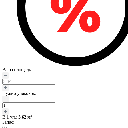
Ваша площадь:
Нужно упаковок:
В
1
уп.:
3.62
м²
Запас:
0%