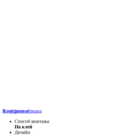
В избранное
Хочу фото образца
Способ монтажа
На клей
Дизайн