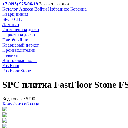
+7 (495) 925-06-19
Заказать звонок
Каталог
Адреса
Войти
Избранное
Корзина
Кварц-винил
SPC / СПС
Ламинат
Инженерная доска
Паркетная доска
Плетёный пол
Кварцевый паркет
Производителии
Главная
Виниловые полы
FastFloor
FastFloor Stone
SPC плитка FastFloor Stone F
Код товара: 5790
Хочу фото образца