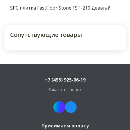
SPC плитка FastFloor Stone FST-210 Деавгай
Коллекция
FastFloor Stone
Поверхность (на вид)
Матовая
Поверхность (на ощупь)
рельефная
Cопутствующие товары
Длина, мм
610
Ширина, мм
305
Метраж упаковки, м²
1.86
Штук в упаковке
10
Влагостойкость
да
Вес упаковки, кг
16
+7 (495) 925-06-19
Антистатическое покрытие
да
Заказать звонок
Принимаем оплату