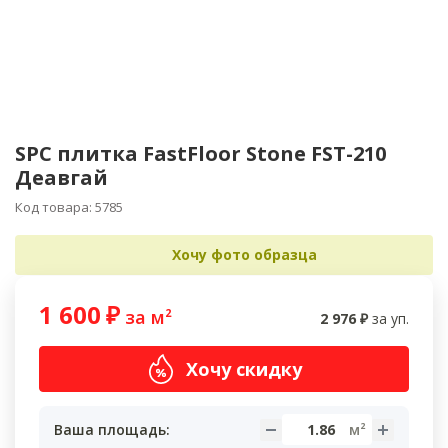
SPC плитка FastFloor Stone FST-210
Деавгай
Код товара: 5785
Хочу фото образца
1 600
₽
за м²
2 976
₽
за уп.
Хочу скидку
Ваша площадь: