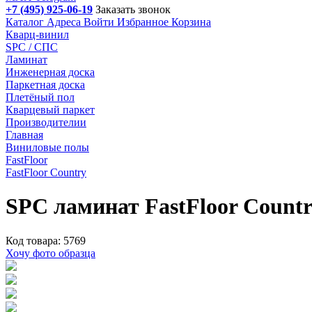
+7 (495) 925-06-19
Заказать звонок
Каталог
Адреса
Войти
Избранное
Корзина
Кварц-винил
SPC / СПС
Ламинат
Инженерная доска
Паркетная доска
Плетёный пол
Кварцевый паркет
Производителии
Главная
Виниловые полы
FastFloor
FastFloor Country
SPC ламинат FastFloor Count
Код товара: 5769
Хочу фото образца