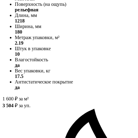
Поверхность (на ощупь)
рельефная
Длина, мм
1218
Ширина, мм
180
Метраж упаковки, м²
2.19
Штук в упаковке
10
Влагостойкость
да
Вес упаковки, кг
17.5
Антистатическое покрытие
да
1 600
₽
за м²
3 504
₽
за уп.