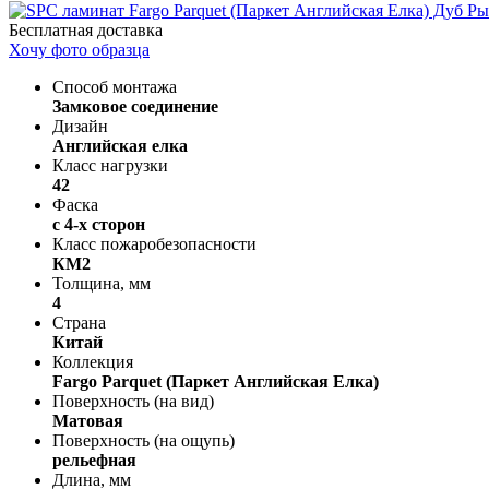
Бесплатная доставка
Хочу фото образца
Способ монтажа
Замковое соединение
Дизайн
Английская елка
Класс нагрузки
42
Фаска
с 4-х сторон
Класс пожаробезопасности
КМ2
Толщина, мм
4
Страна
Китай
Коллекция
Fargo Parquet (Паркет Английская Елка)
Поверхность (на вид)
Матовая
Поверхность (на ощупь)
рельефная
Длина, мм