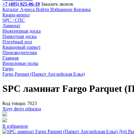
+7 (495) 925-06-19
Заказать звонок
Каталог
Адреса
Войти
Избранное
Корзина
Кварц-винил
SPC / СПС
Ламинат
Инженерная доска
Паркетная доска
Плетёный пол
Кварцевый паркет
Производителии
Главная
Виниловые полы
Fargo
Fargo Parquet (Паркет Английская Елка)
SPC ламинат Fargo Parquet (
Код товара: 7023
Хочу фото образца
В избранное