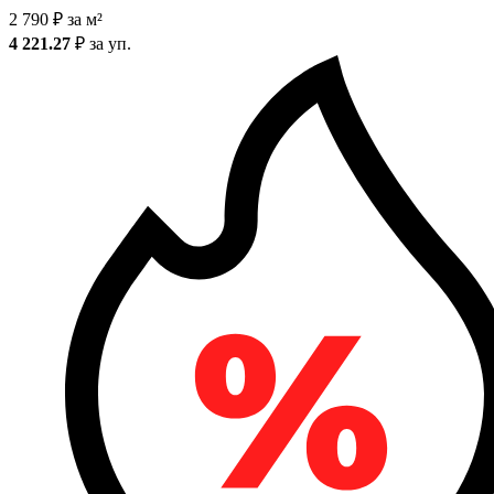
2 790
₽
за м²
4 221.27
₽
за уп.