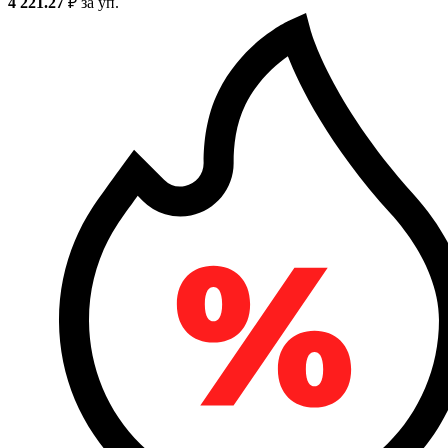
4 221.27
₽
за уп.