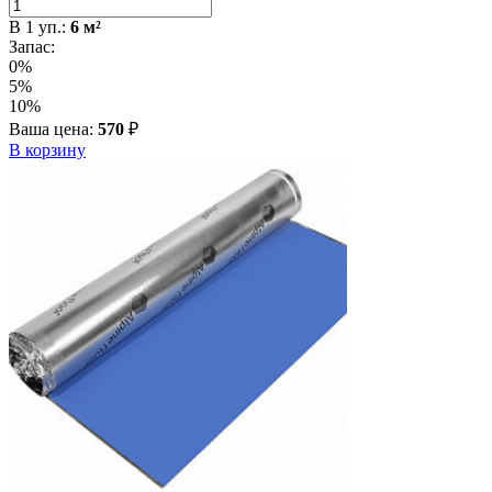
В
1
уп.:
6
м²
Запас:
0%
5%
10%
Ваша цена:
570
₽
В корзину