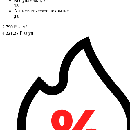
Вес упаковки, кг
13
Антистатическое покрытие
да
2 790
₽
за м²
4 221.27
₽
за уп.