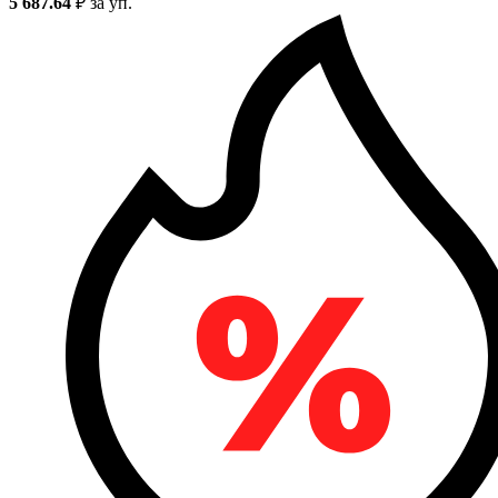
5 687.64
₽
за уп.