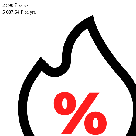
2 590
₽
за м²
5 687.64
₽
за уп.