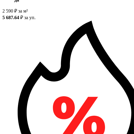
2 590
₽
за м²
5 687.64
₽
за уп.