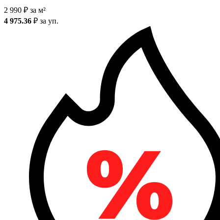
2 990
₽
за м²
4 975.36
₽
за уп.