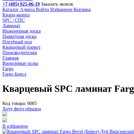
+7 (495) 925-06-19
Заказать звонок
Каталог
Адреса
Войти
Избранное
Корзина
Кварц-винил
SPC / СПС
Ламинат
Инженерная доска
Паркетная доска
Плетёный пол
Кварцевый паркет
Производителии
Главная
Виниловые полы
Fargo
Fargo Бевел
Кварцевый SPC ламинат Fargo
Код товара: 9085
Хочу фото образца
В избранное