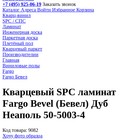
+7 (495) 925-06-19
Заказать звонок
Каталог
Адреса
Войти
Избранное
Корзина
Кварц-винил
SPC / СПС
Ламинат
Инженерная доска
Паркетная доска
Плетёный пол
Кварцевый паркет
Производителии
Главная
Виниловые полы
Fargo
Fargo Бевел
Кварцевый SPC ламинат
Fargo Bevel (Бевел) Дуб
Неаполь 50-5003-4
Код товара: 9082
Хочу фото образца