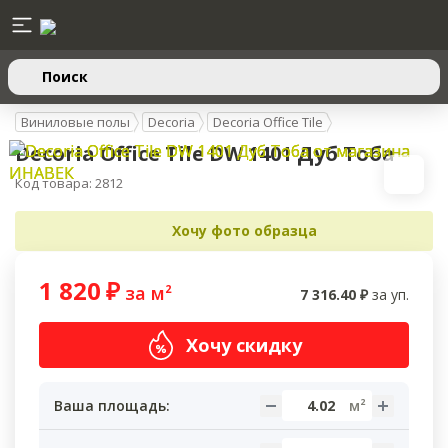
Поиск
Виниловые полы
Decoria
Decoria Office Tile
Decoria Office Tile DW 1401 Дуб Тоба
Код товара: 2812
Хочу фото образца
1 820
₽
за м²
7 316.40
₽
за уп.
Хочу скидку
Ваша площадь: