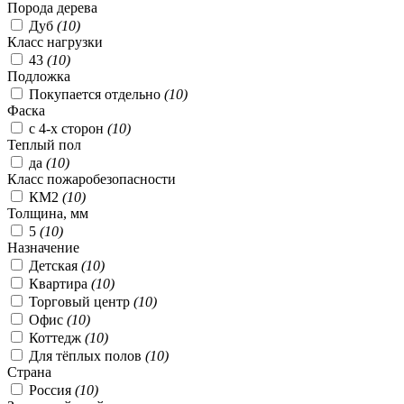
Порода дерева
Дуб
(
10
)
Класс нагрузки
43
(
10
)
Подложка
Покупается отдельно
(
10
)
Фаска
с 4-х сторон
(
10
)
Теплый пол
да
(
10
)
Класс пожаробезопасности
КМ2
(
10
)
Толщина, мм
5
(
10
)
Назначение
Детская
(
10
)
Квартира
(
10
)
Торговый центр
(
10
)
Офис
(
10
)
Коттедж
(
10
)
Для тёплых полов
(
10
)
Страна
Россия
(
10
)