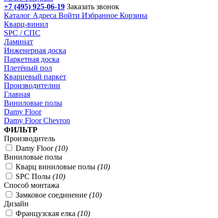
+7 (495) 925-06-19
Заказать звонок
Каталог
Адреса
Войти
Избранное
Корзина
Кварц-винил
SPC / СПС
Ламинат
Инженерная доска
Паркетная доска
Плетёный пол
Кварцевый паркет
Производителии
Главная
Виниловые полы
Damy Floor
Damy Floor Chevron
Подбор параметров
ФИЛЬТР
Производитель
Damy Floor
(
10
)
Виниловые полы
Кварц виниловые полы
(
10
)
SPC Полы
(
10
)
Способ монтажа
Замковое соединение
(
10
)
Дизайн
Французская елка
(
10
)