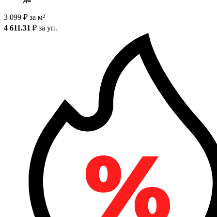
3 099
₽
за м²
4 611.31
₽
за уп.