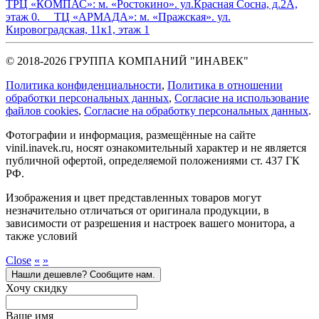
ТРЦ «КОМПАС»:
м. «Ростокино». ул.Красная Сосна, д.2А,
этаж 0.
ТЦ «АРМАДА»:
м. «Пражская». ул.
Кировоградская, 11к1, этаж 1
© 2018-2026 ГРУППА КОМПАНИЙ "ИНАВЕК"
Политика конфиденциальности
,
Политика в отношении
обработки персональных данных
,
Cогласие на использование
файлов cookies
,
Согласие на обработку персональных данных
.
Фотографии и информация, размещённые на сайте
vinil.inavek.ru, носят ознакомительный характер и не является
публичной офертой, определяемой положениями ст. 437 ГК
РФ.
Изображения и цвет представленных товаров могут
незначительно отличаться от оригинала продукции, в
зависимости от разрешения и настроек вашего монитора, а
также условий
Close
«
»
Нашли дешевле? Сообщите нам.
Хочу скидку
Ваше имя