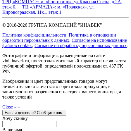
ТРЦ «КОМПАС»:
м. «Ростокино». ул.Красная Сосна, д.2А,
этаж 0.
ТЦ «АРМАДА»:
м. «Пражская». ул.
Кировоградская, 11к1, этаж 1
© 2018-2026 ГРУППА КОМПАНИЙ "ИНАВЕК"
Политика конфиденциальности
,
Политика в отношении
обработки персональных данных
,
Cогласие на использование
файлов cookies
,
Согласие на обработку персональных данных
.
Фотографии и информация, размещённые на сайте
vinil.inavek.ru, носят ознакомительный характер и не является
публичной офертой, определяемой положениями ст. 437 ГК
РФ.
Изображения и цвет представленных товаров могут
незначительно отличаться от оригинала продукции, в
зависимости от разрешения и настроек вашего монитора, а
также условий
Close
«
»
Нашли дешевле? Сообщите нам.
Хочу скидку
Ваше имя