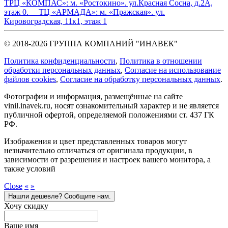
ТРЦ «КОМПАС»:
м. «Ростокино». ул.Красная Сосна, д.2А,
этаж 0.
ТЦ «АРМАДА»:
м. «Пражская». ул.
Кировоградская, 11к1, этаж 1
© 2018-2026 ГРУППА КОМПАНИЙ "ИНАВЕК"
Политика конфиденциальности
,
Политика в отношении
обработки персональных данных
,
Cогласие на использование
файлов cookies
,
Согласие на обработку персональных данных
.
Фотографии и информация, размещённые на сайте
vinil.inavek.ru, носят ознакомительный характер и не является
публичной офертой, определяемой положениями ст. 437 ГК
РФ.
Изображения и цвет представленных товаров могут
незначительно отличаться от оригинала продукции, в
зависимости от разрешения и настроек вашего монитора, а
также условий
Close
«
»
Нашли дешевле? Сообщите нам.
Хочу скидку
Ваше имя