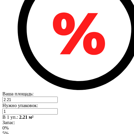
Ваша площадь:
Нужно упаковок:
В
1
уп.:
2.21
м²
Запас:
0%
5%