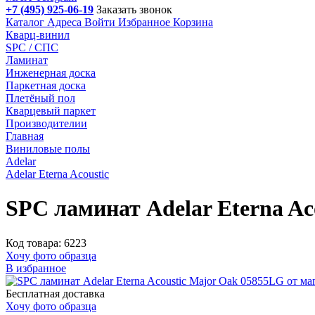
+7 (495) 925-06-19
Заказать звонок
Каталог
Адреса
Войти
Избранное
Корзина
Кварц-винил
SPC / СПС
Ламинат
Инженерная доска
Паркетная доска
Плетёный пол
Кварцевый паркет
Производителии
Главная
Виниловые полы
Adelar
Adelar Eterna Acoustic
SPC ламинат Adelar Eterna Ac
Код товара: 6223
Хочу фото образца
В избранное
Бесплатная доставка
Хочу фото образца