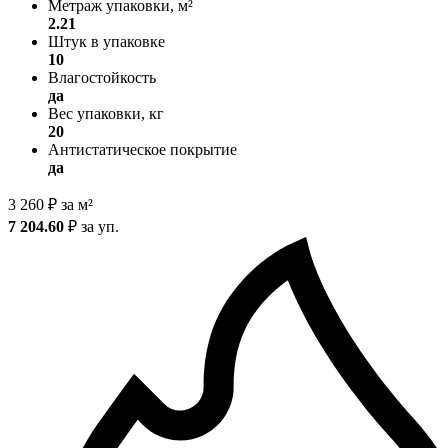
Метраж упаковки, м²
2.21
Штук в упаковке
10
Влагостойкость
да
Вес упаковки, кг
20
Антистатическое покрытие
да
3 260
₽
за м²
7 204.60
₽
за уп.