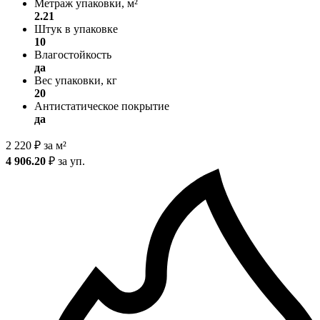
Метраж упаковки, м²
2.21
Штук в упаковке
10
Влагостойкость
да
Вес упаковки, кг
20
Антистатическое покрытие
да
2 220
₽
за м²
4 906.20
₽
за уп.