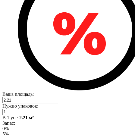
Ваша площадь:
Нужно упаковок:
В
1
уп.:
2.21
м²
Запас:
0%
5%