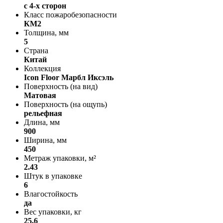
с 4-х сторон
Класс пожаробезопасности
КМ2
Толщина, мм
5
Страна
Китай
Коллекция
Icon Floor Марбл Иксэль
Поверхность (на вид)
Матовая
Поверхность (на ощупь)
рельефная
Длина, мм
900
Ширина, мм
450
Метраж упаковки, м²
2.43
Штук в упаковке
6
Влагостойкость
да
Вес упаковки, кг
25.6