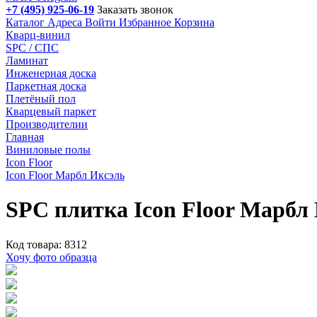
+7 (495) 925-06-19
Заказать звонок
Каталог
Адреса
Войти
Избранное
Корзина
Кварц-винил
SPC / СПС
Ламинат
Инженерная доска
Паркетная доска
Плетёный пол
Кварцевый паркет
Производителии
Главная
Виниловые полы
Icon Floor
Icon Floor Марбл Иксэль
SPC плитка Icon Floor Марб
Код товара: 8312
Хочу фото образца