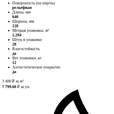
Поверхность (на ощупь)
рельефная
Длина, мм
640
Ширина, мм
128
Метраж упаковки, м²
2.294
Штук в упаковке
28
Влагостойкость
да
Вес упаковки, кг
12
Антистатическое покрытие
да
3 400
₽
за м²
7 799.60
₽
за уп.