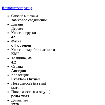
В избранное
Хочу фото образца
Способ монтажа
Замковое соединение
Дизайн
Дерево
Класс нагрузки
42
Фаска
с 4-х сторон
Класс пожаробезопасности
КМ2
Толщина, мм
4.2
Страна
Австрия
Коллекция
EvoFloor Оптима
Поверхность (на вид)
матовая
Поверхность (на ощупь)
рельефная
Длина, мм
1220