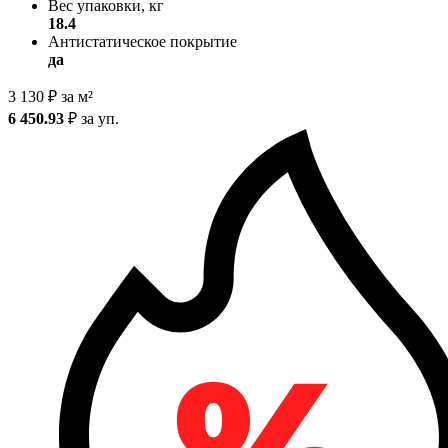
Вес упаковки, кг
18.4
Антистатическое покрытие
да
3 130
₽
за м²
6 450.93
₽
за уп.