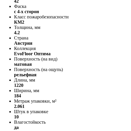
42
Фаска
с 4-х сторон
Класс пожаробезопасности
КМ2
Толщина, мм
4.2
Страна
Австрия
Коллекция
EvoFloor Оптима
Поверхность (на вид)
матовая
Поверхность (на ощупь)
рельефная
Длина, мм
1220
Ширина, мм
184
Метраж упаковки, м²
2.061
Штук в упаковке
10
Влагостойкость
да