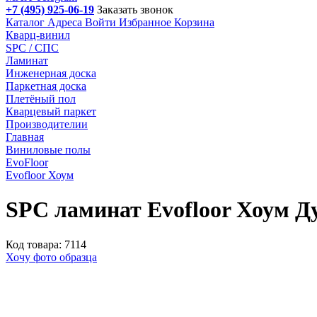
+7 (495) 925-06-19
Заказать звонок
Каталог
Адреса
Войти
Избранное
Корзина
Кварц-винил
SPC / СПС
Ламинат
Инженерная доска
Паркетная доска
Плетёный пол
Кварцевый паркет
Производителии
Главная
Виниловые полы
EvoFloor
Evofloor Хоум
SPC ламинат Evofloor Хоум 
Код товара: 7114
Хочу фото образца