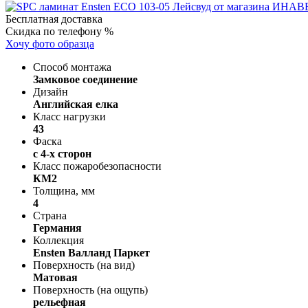
Бесплатная доставка
Скидка по телефону %
Хочу фото образца
Способ монтажа
Замковое соединение
Дизайн
Английская елка
Класс нагрузки
43
Фаска
с 4-х сторон
Класс пожаробезопасности
КМ2
Толщина, мм
4
Страна
Германия
Коллекция
Ensten Валланд Паркет
Поверхность (на вид)
Матовая
Поверхность (на ощупь)
рельефная