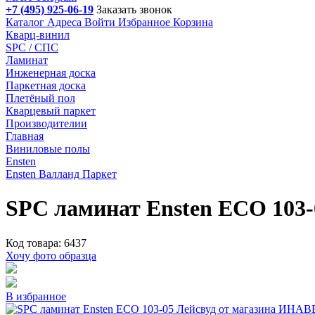
+7 (495) 925-06-19
Заказать звонок
Каталог
Адреса
Войти
Избранное
Корзина
Кварц-винил
SPC / СПС
Ламинат
Инженерная доска
Паркетная доска
Плетёный пол
Кварцевый паркет
Производителии
Главная
Виниловые полы
Ensten
Ensten Валланд Паркет
SPC ламинат Ensten ECO 103-
Код товара: 6437
Хочу фото образца
В избранное