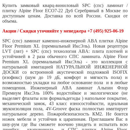
Купить замковый кварц-виниловый SPC (спс) ламинат /
плитку Alpine Floor ECO7-22 Дуб Серебряный в Москве по
доступным ценам. Доставка по всей России. Скидки от
объема.
Акции / Скидки уточняйте у менеджера +7 (495) 925-06-19
SPC (спс) ламинат каменно-инженерной ABA плитки Alpine
Floor Premium XL (премиальный ИксЭль). Новая рецептура
LVT (лвт) + SPC (спс) технология ABA: плита плотней и
устойчивей в 2 раза обычного СПС ламината. Alpine Floor
Premium XL (премиальный ИксЭль) - это коллекция с
натуральной имитацией НАТУРАЛЬНОЙ ИНЖЕНЕРНОЙ
ДОСКИ со встроенной акустической подложкой ISOFIX
(изофикс) (шум до 19 дБ, комфорт и мягкость пола) и
возможностью укладки на любое основание пола и в любые
помещения. Инженерный ABA ламинат Альпин Флор
Премиум ИксЭль 100% водостойкое и экологическое (не
выделяет фталаты или формальдегиды ) напольное покрытие,
механический замок, 43 класс износостойкости, идеальная
звукоизоляция пола, 4V-Groove фаска полностью имитирует
натуральное дерево. Пожаробезопасность КМ2. Не боится
ножек мебели и устойчив к царапинам. Приглашаем Вас в
шоу-рум где Вы сможете воочию увидеть и испытать всю
линейку кварцвинила и СПС плитки Alpine Floor,