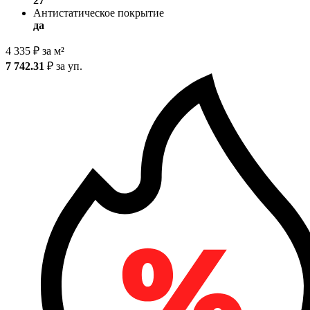
27
Антистатическое покрытие
да
4 335
₽
за м²
7 742.31
₽
за уп.