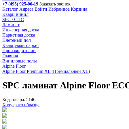
+7 (495) 925-06-19
Заказать звонок
Каталог
Адреса
Войти
Избранное
Корзина
Кварц-винил
SPC / СПС
Ламинат
Инженерная доска
Паркетная доска
Плетёный пол
Кварцевый паркет
Производителии
Главная
Виниловые полы
Alpine Floor
Alpine Floor Premium XL (Премиальный XL)
SPC ламинат Alpine Floor EC
Код товара: 5146
Хочу фото образца