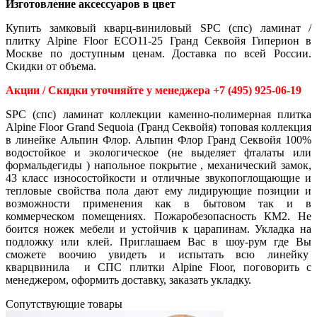
Изготовление аксессуаров в цвет
Купить замковый кварц-виниловый SPC (спс) ламинат /
плитку Alpine Floor ECO11-25 Гранд Секвойя Гиперион в
Москве по доступным ценам. Доставка по всей России.
Скидки от объема.
Акции / Скидки уточняйте у менеджера +7 (495) 925-06-19
SPC (спс) ламинат коллекции каменно-полимерная плитка
Alpine Floor Grand Sequoia (Гранд Секвойя) топовая коллекция
в линейке Альпин Флор. Альпин Флор Гранд Секвойя 100%
водостойкое и экологическое (не выделяет фталаты или
формальдегиды ) напольное покрытие , механический замок,
43 класс износостойкости и отличные звукопоглощающие и
тепловые свойства пола дают ему лидирующие позиции и
возможности применения как в бытовом так и в
коммерческом помещениях. Пожаробезопасность КМ2. Не
боится ножек мебели и устойчив к царапинам. Укладка на
подложку или клей. Приглашаем Вас в шоу-рум где Вы
сможете воочию увидеть и испытать всю линейку
кварцвинила и СПС плитки Alpine Floor, поговорить с
менеджером, оформить доставку, заказать укладку.
Cопутствующие товары