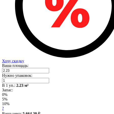
Хочу скидку
Ваша площадь:
Нужно упаковок:
В
1
уп.:
2.23
м²
Запас:
0%
5%
10%
?
Ваша цена:
5 664.20
₽