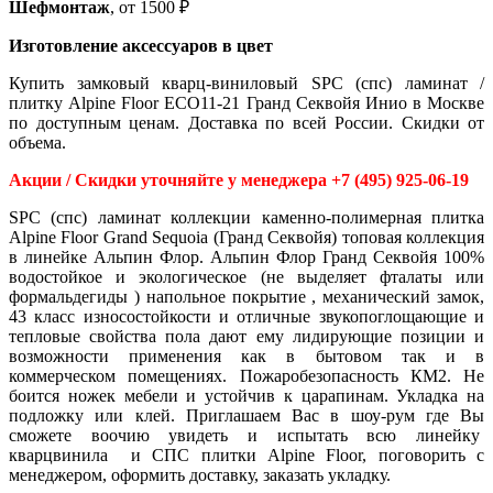
Шефмонтаж
, от 1500 ₽
Изготовление аксессуаров в цвет
Купить замковый кварц-виниловый SPC (спс) ламинат /
плитку Alpine Floor ECO11-21 Гранд Секвойя Инио в Москве
по доступным ценам. Доставка по всей России. Скидки от
объема.
Акции / Скидки уточняйте у менеджера +7 (495) 925-06-19
SPC (спс) ламинат коллекции каменно-полимерная плитка
Alpine Floor Grand Sequoia (Гранд Секвойя) топовая коллекция
в линейке Альпин Флор. Альпин Флор Гранд Секвойя 100%
водостойкое и экологическое (не выделяет фталаты или
формальдегиды ) напольное покрытие , механический замок,
43 класс износостойкости и отличные звукопоглощающие и
тепловые свойства пола дают ему лидирующие позиции и
возможности применения как в бытовом так и в
коммерческом помещениях. Пожаробезопасность КМ2. Не
боится ножек мебели и устойчив к царапинам. Укладка на
подложку или клей. Приглашаем Вас в шоу-рум где Вы
сможете воочию увидеть и испытать всю линейку
кварцвинила и СПС плитки Alpine Floor, поговорить с
менеджером, оформить доставку, заказать укладку.